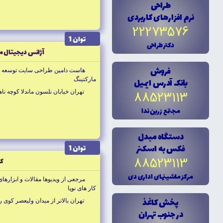
طراحى
نرم افزارهاى کاربردى
22273576
توان 1
دکتر طراحى
آژانس ديجيتال م
فروش
هاست دامين طراحى سايت توسعه ك
بانک آدرس ايميل
ماركتينگ
تهران خيابان نلسون ماندلا كوچه ناهيد
88523113
مجتمع زرين ندا
دستگاه مبدل
فکس به اسکنر
توان 1
88523113
كا
مرکز ماشينهاى ادارى دى
مرجعى از ويديو‌ها مقالات و ابزار‌ها
كار هاى نوپا
پخش کاغذ
تهران بالاتر از ميدان وليعصر كوى رهبان پلا
در جنوب تهران