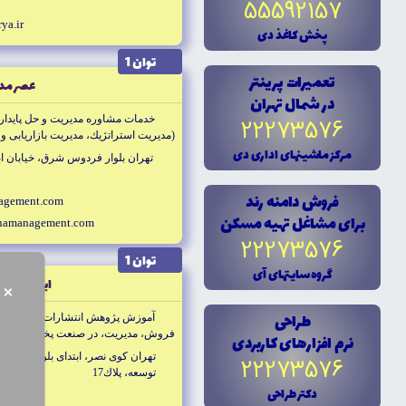
55592157
ya.ir
پخش کاغذ دى
توان 1
تعميرات پرينتر
عصر مدي
در شمال تهران
خدمات مشاوره مديريت و حل پايدار م
22273576
(مديريت استراتژيك، مديريت بازاريابى و
مرکز ماشينهاى ادارى دى
فرآيند هاى كسب و كار و رهبري)
تهران بلوار فردوس شرق، خيابان ابراهيمى جن
فروش دامنه رند
agement.com
براى مشاغل تهيه مسکن
namanagement.com
22273576
توان 1
گروه سايتهاى آى
ايده پردازا
×
طراحى
فروش، مديريت، در صنعت پخش و فروش
نرم افزارهاى کاربردى
تهران كوى نصر، ابتداى بلوچستان، ر
22273576
توسعه، پلاك17
دکتر طراحى
r