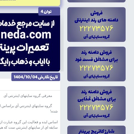
توان 4
فروش
دامنه هاى رند اينترنتى
22273576
گروه سايتهاى آى
فروش دامنه رند
براى مشاغل فست فود
22273576
گروه سايتهاى آى
تاریخ نگارش 1404/10/04
فروش دامنه رند
معرفی گروه سایتهای اینترنتی آی
براى مشاغل غذايى
22273576
گروه سايتهاي اينترنتي آي براساس اي
شده!
گروه سايتهاى آى
اساس ايده و فعاليت اين گروه عبارت از
سابقه اي از سايتهاي اينترنتي ست که ه
شارژ کاتريج پرينتر