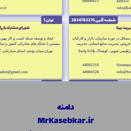
88806415
karya.ir
ve.ir
info@kar
شناسه آگهى 2834783276
توان 1
ريت بينا
شوراى مشترك بازرگا
سائل در حوزه سازمان، بازار و كاركنان
ايجاد و توسعه شبكه كسب و كار بهين ف
 فروش، مديريت منابع انسانى، مديريت
مستمر با تشكل هاى صادراتى كشور و ساما
وبى، كوچه19، پلاك9 واحد6
تهران ميدان توحيد، ابتداى ستارخان، كوچه صيامى،
44092210
binaman
adiri@gmail.com
44084528
info@bi
شناسه آگهى 2390123250
توان 1
ن كسب و كار
مدارگسترش فنا
آموزش پژوهش انتشارات در زمينه هاى كسب و كار، MBA، بازاريابى و
سيستمهاى مديريت فرايندهاى كسب و
دامنه
 صنايع غذايى
وبروى پل عابر پياده، جنب پژوهشكده
تهران شهرك غرب فاز دوم خيابان هرم
MrKasebkar.ir
.net
88261074
bicenter.i