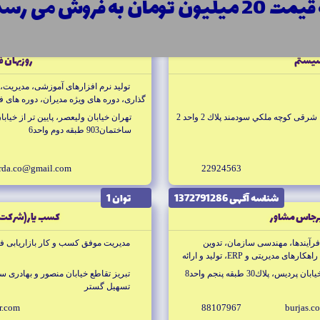
20 میلیون تومان به فروش می رسد!
orbit.net
88260447
info@bic
شناسه آگهى 1000017475
توان 1
سيستم
روزبهان فك
توليد نرم افزارهاى آموزشى، مديريت،
گذارى، دوره هاى ويژه مديران، دوره هاى ف
شرقى كوچه ملكي سودمند پلاك 2 واحد 2
تهران خيابان وليعصر، پايين تر از خيا
ساختمان903 طبقه دوم واحد6
arda.co@gmail.com
22924563
شناسه آگهى 1372791286
توان 1
رجاس مشاور
كسب يار(شركت 
رآيندها، مهندسى سازمان، تدوين
مديريت موفق كسب و كار بازاريابى 
استراتژي كسب و كار، ارزيابى و انتخاب راهكارهاى مديريتى و ERP، توليد و ارائه
تهران ميدان ونك، خيابان ملاصدرا، خيابان پرديس، پلاك30 طبقه پنجم واحد8
تبريز تقاطع خيابان منصور و بهادرى
تسهيل گستر
r.com
88107967
burjas.c