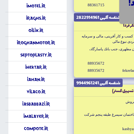
88361715
info@it
iMotel.ir
شناسه آگهى 2822914961
iRaghs.ir
ر فردا
Oilix.ir
 كسب و كار آفرينى، مالى و سرمايه
ردى نبوغ مالى
iRoghanMotor.ir
بان مطهرى، جنب بانك پاسارگاد،
SeptoPlasty.ir
88935672
iHektar.ir
88935672
fekref
iAhan.ir
شناسه آگهى 9944961241
تسهيل گستر)
VilaCo.ir
فروش
iAsbaBbazi.ir
 ساختمان سيمرغ طبقه پنجم شركت
iMalayer.ir
Compote.ir
kasbya