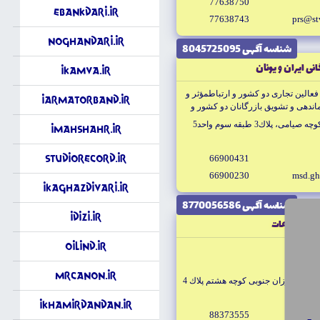
77638750
eBankdari.ir
77638743
prs@st
Noghandari.ir
شناسه آگهى 8045725095
نى ايران و يونان
iKamva.ir
عالين تجارى دو كشور و ارتباطمؤثر و
iArmatorband.ir
ندهى و تشويق بازرگانان دو كشور و
 پلاك3 طبقه سوم واحد5
iMahshahr.ir
StudioRecord.ir
66900431
66900230
msd.gh
iKaghazDivari.ir
شناسه آگهى 8770056586
iDizi.ir
ورى اطلاعات
OilInd.ir
 كار
MrCanon.ir
زان پيروزان جنوبى كوچه هشتم پلاك 4
iKhamirDandan.ir
88373555
itorbit