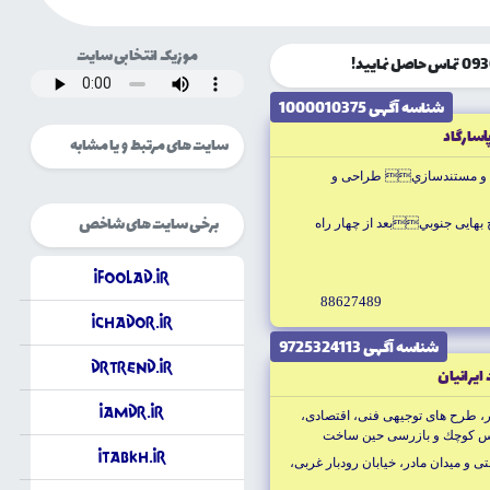
موزیک انتخابی سایت
شناسه آگهى 1000010375
اسارگاد
سایت های مرتبط و یا مشابه
جرا و مستندسازي طراحى و
برخی سایت های شاخص
بهايى جنوبيبعد از چهار راه
iFoolad.ir
88627489
ichador.ir
شناسه آگهى 9725324113
DrTrend.ir
ايرانيان
iAmDr.ir
 طرح هاى توجيهى فنى، اقتصادى،
ياس كوچك و بازرسى حين ساخت
iTabkh.ir
تى و ميدان مادر، خيابان رودبار غربى،