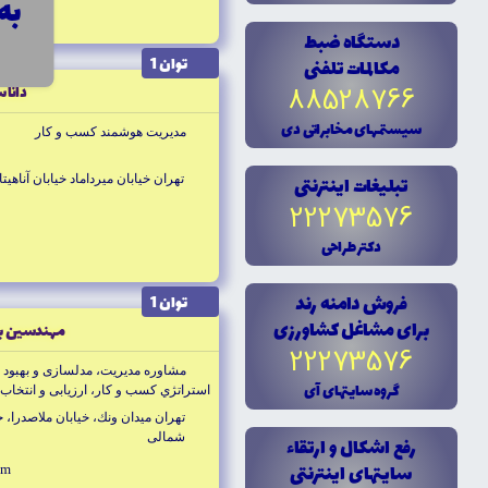
به قیمت 
enter.ir
دستگاه ضبط
توان 1
مکالمات تلفنى
دانا 
88528766
سيستمهاى مخابراتى دى
مديريت هوشمند كسب و كار
تبليغات اينترنتى
تهران خيابان ميرداماد خيابان آناهيتا 
22273576
دکتر طراحى
فروش دامنه رند
توان 1
براى مشاغل کشاورزى
مهندسين ب
22273576
مشاوره مديريت، مدلسازى و بهبود ف
گروه سايتهاى آى
سيستمهاى نرم افزارى
شمالى
رفع اشکال و ارتقاء
سايتهاى اينترنتى
om