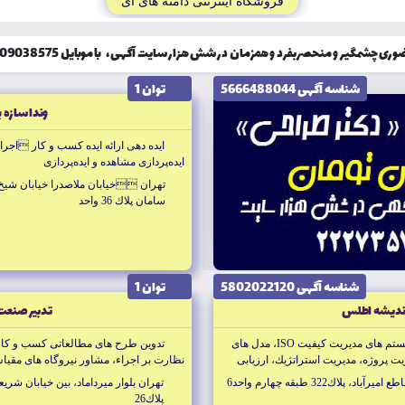
فروشگاه اينترنتى دامنه هاى آى
گیر و منحصربفرد و همزمان در شش هزار سایت آگهی، با موبایل 09309038575 تماس حاصل نمایید!
شناسه آگهى 5666488044
توان 1
وندا سازه پ
ايده دهى ارائه ايده كسب و كار ا
ايده‌پردازى مشاهده و ايده‌پردازى
تهران خيابان ملاصدرا خيابان شيخ 
سامان پلاك 36 واحد
شناسه آگهى 5802022120
توان 1
نديشه اطلس
تدبير صنعت 
مشاوره و خدمات آموزشى تمام سيستم هاى مديريت كيفيت ISO، مدل هاى
تدوين طرح هاى مطالعاتى كسب و كار،
يت پروژه، مديريت استراتژيك، ارزيابى
نظارت بر اجراء، مشاور نيروگاه هاى مق
سازمانى، سيستم هاى يكپارچه مديريت اطلاعات MIS، تهيه طرح هاى توجيهى و
پلاك322 طبقه چهارم واحد6
تهران بلوار ميرداماد، بين خيابان شريع
در چهت كاهش ه
پلاك26