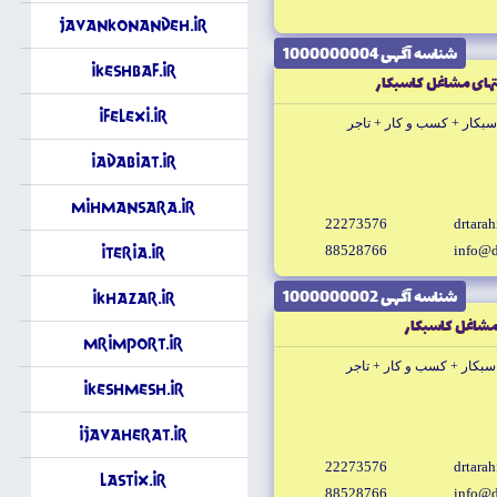
Javankonandeh.ir
شناسه آگهى 1000000004
iKeshbaf.ir
هاى مشاغل كاسبكار
iFelexi.ir
بكار + كسب و كار + تاجر
iAdabiat.ir
MihmanSara.ir
22273576
drtara
88528766
info@d
iTeria.ir
شناسه آگهى 1000000002
iKhazar.ir
مشاغل كاسبكار
Mrimport.ir
كار + كسب و كار + تاجر
iKeshmesh.ir
iJavaherat.ir
22273576
drtara
Lastix.ir
88528766
info@d