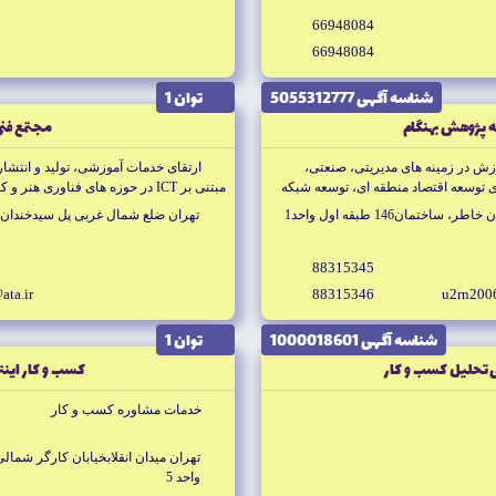
66948084
66948084
شناسه آگهى 5055312777
توان 1
پژوهش بهنگام
مجتمع فنى
ش در زمينه هاى مديريتى، صنعتى،
ارتقاى خدمات آموزشى، توليد و انتشا
ى توسعه اقتصاد منطقه اى، توسعه شبكه
مبتنى بر ICT در حوزه هاى فناورى هنر و كسب و كار
سيوم هاى صادراتى، انجام طرح هاى
تمان146 طبقه اول واحد1
تهران ضلع شمال غربى پل سيدخندان، بي
هاى صنفى
88315345
ata.ir
88315346
u2rn200
شناسه آگهى 1000018601
توان 1
 تحليل كسب و كار
كسب و كار اينترن
خدمات مشاوره كسب و كار
واحد 5