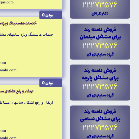
22273576
rjas.com
دکتر طراحى
توان 0
خدمات هاستينگ ويژه س
فروش دامنه رند
براى مشاغل مبلمان
خدمات هاستينگ ويژه سايتهاى مشاغ
22273576
گروه سايتهاى آى
.com
فروش دامنه رند
arahi.com
براى مشاغل پارچه
توان 0
22273576
ارتقاء و رفع اشکال س
گروه سايتهاى آى
ارتقاء و رفع اشکال سايتهاى مشاغل
فروش دامنه رند
براى مشاغل نساجى
22273576
.com
گروه سايتهاى آى
arahi.com