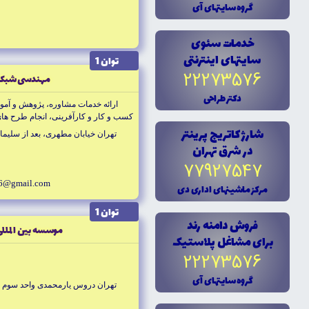
گروه سايتهاى آى
خدمات سئوى
سايتهاى اينترنتى
توان 1
22273576
مهندسى شبكه 
دکتر طراحى
ارائه خدمات مشاوره، پژوهش و آموز
كسب و كار و كارآفرينى، انجام طرح ها
شارژ کاتريج پرينتر
ها و خوشه هاى كسب و كار، ايجاد كنسر
تهران خيابان مطهرى، بعد از سليمان خاطر، ساخ
توانمند سازى هاى كارفرمايى و انجمن 
در شرق تهران
77927547
6@gmail.com
مرکز ماشينهاى ادارى دى
توان 1
فروش دامنه رند
موسسه بين المللى
براى مشاغل پلاستيک
22273576
گروه سايتهاى آى
تهران دروس يارمحمدى واحد سوم