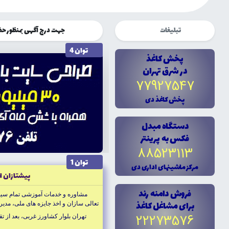
تبلیغات
جهت درج آگهی بمنظور حضوری چشم
توان 4
پخش کاغذ
در شرق تهران
77927547
پخش کاغذ دى
دستگاه مبدل
فکس به پرينتر
88523113
توان 1
مرکز ماشينهاى ادارى دى
پيشتازان ا
فروش دامنه رند
براى مشاغل کاغذ
تعالى سازان و اخذ جايزه هاى ملى، مدير
22273576
تهران بلوار كشاورز غربى، بعد از تقاطع اميرآباد، 
برنامه كسب و كار و مشاوره هاى فنى 