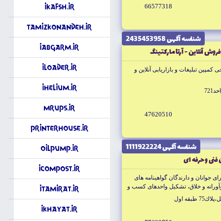
66577318
iKafsh.ir
TamizKonandeh.ir
شناسه آگهى 2435453958
iAbgarm.ir
 فروش آنلاين - آرتا ماركتينگ
iLoader.ir
كمپين تبليغات و بازاريابى آنلاين و
iHelium.ir
721
MrUPS.ir
47620510
PrinterHouse.ir
شناسه آگهى 1111922224
OilPump.ir
 فنى و حرفه اى
iCompost.ir
اى جوانان و دارندگان گواهينامه هاى
وآورانه و خلاق، تشكيل واحدهاى كسب و
iTamirat.ir
بقه اول
iKhayat.ir