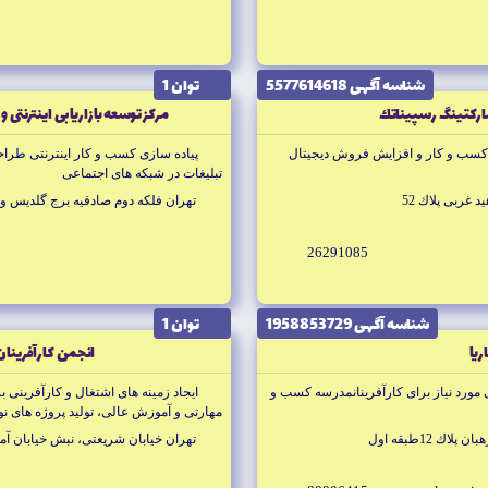
شناسه آگهى 5577614618
توان 1
اركتينگ رسپيناتك
مركز توسعه بازاريابى اينترنتى و
سب و كار و افزايش فروش ديجيتال
پياده سازى كسب و كار اينترنتى طراحى 
تبليغات در شبکه هاى اجتماعى
 غربى پلاك 52
تهران فلكه دوم صادقيه برج گلديس واحد
26291085
شناسه آگهى 1958853729
توان 1
ريا
انجمن كارآفرينان
ى مورد نياز براى كار‌آفرينانمدرسه كسب و
ايجاد زمينه هاى اشتغال و كارآفرينى بر
مهارتى و آموزش عالى، توليد پروژه هاى ن
كار
ك 12طبقه اول
تهران خيابان شريعتى، نبش خيابان آمل،پلاك75 ط