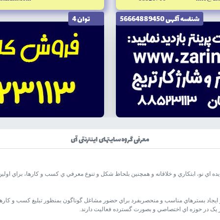
شناسه آگهى 56664889450
توان 4
معرفی گروه سایتهای اینترنتی آی
ده اي نو، ابتکاري و خلاقانه و همچنين بلحاظ شکل و تنوع معرفي ي کسب و کارها، براي اولين ب
 ايجاد بسترهاي مناسب و منحصربفرد براي حضور مشاغل گوناگون بمنظور تبليغ کسب و کارها
ر يک در حوزه اي اختصاصي و بصورت گسترده فعاليت دارند.