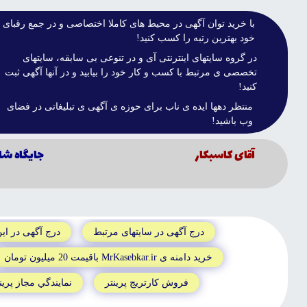
با خريد توان آگهى در محيط هاى کاملا اختصاصى و در جمع رقباى
خود بهترين رتبه را کسب کنيد!
در گروه سايتهاى اينترنتى آى و در تنوعى بى سابقه، سايتهاى
تخصصى ى مرتبط با کسب و کار خود را بيابيد و در آنها آگهى ثبت
کنيد!
منتظر دهها ايده ى ناب براى حوزه ى آگهى ى تبليغاتى در فضاى
وب باشيد!
آقاى كاسبكار
جايگاه شا
درج آگهى در سايتهاى مرتبط
درج آگهى در اي
خريد دامنه ى MrKasebkar.ir باقيمت 20 ميليون تومان
فروش کارتريج پرينتر
نمايندگي مجاز پرين