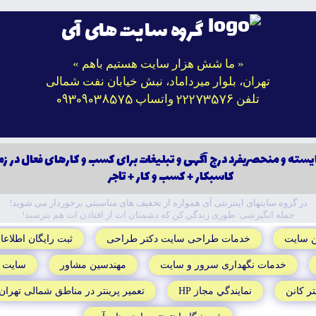
گروه سایت های آی
« ما شش هزار سایت هستیم باهم »
تهران، بلوار میرداماد، نبش خیابان نفت شمالی
09309038575
22273576
تلفن
واتساپ
يسته و منحصربفرد درج آگهى و تبليغات براى كسب و كارهاى فعال در زم
كاسبكار + كسب و كار + تاجر
در گروه سايتهاى اينترنتى آى همواره از تخفيف هاى مناسبتى برخوردار مى شويد!
جمله انگيزشى: طورى زندگي کن که دشمنان ات از افتادن ات هم بترسند!
ن سايت
خدمات طراحى سايت دکتر طراحى
ثبت رايگان اطلاعا
خدمات نگهدارى سرور و سايت
مهندسين مشاور
سايت ز
تر کانن
نمايندگي مجاز HP
تعمير پرينتر در مناطق شمالى تهران