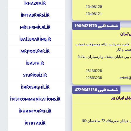
iKhazen.ir
26408120
26408121
iKetabDarsi.ir
شناسه آگهى 1909421570
MrChemical.ir
 تهران
iBallbearing.ir
ر كتب، نشريات، ارائه محصولات خدمات
MrPooldar.ir
ن خيابان پيشداد و ارسباران، پلاك6
iBaleh.ir
28136228
StudioBiz.ir
22863238
azimi@
iJareSaghil.ir
شناسه آگهى 4729643138
تى ايران بيز
iTelecommunications.ir
iKhanevadeh.ir
تهران ميدان انقلابخيابان كارگر شمالى خيابان نصرتپلاك 72 ساختمان 100
iEybYab.ir