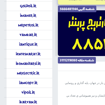
GoldOil.ir
شناسه آگهى 5666481144
iMaher.ir
MrPetrol.ir
VamKar.ir
iAntique.ir
iEntesharat.ir
شناسه مقاله 3111219080
iKomakDarsi.ir
MrElectric.ir
iAmCopy.ir
ار در جهان، پايه گذاري و رونمايي
vipOil.ir
يشان و نيز همپوشاني ي تعداد بي
iKarvan.ir